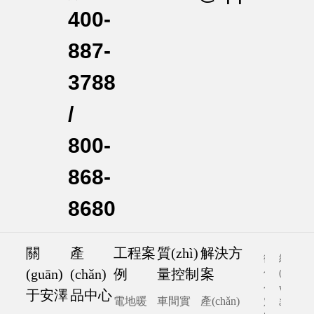
400-
887-
3788  
/  
800-
868-
8680
關
產
工程案
質(zhì)
解決方
微
網
(guān)
(chǎn)
例
量控制
案
信
(
公
w
于安澤
品中心
車間實
產(chǎn)
眾
ǎ