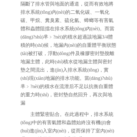
隔斷了排水管與地面的通道，從而有效地將
排水系統(tǒng)內(nèi)的二氧化碳、一氧化
碳、甲烷、糞臭素、硫化氫、蟑螂等有害氣
體和蟲體阻擋在排水系統(tǒng)內(nèi)。而當
(dāng)?shù)芈﹥?nèi)的積水超過該地漏3/4體
積的時(shí)候，地漏內(nèi)的自重體平衡狀態
(tài)被打破，浮動(dòng)件及橡膠密封墊脫離
地漏主體，此時(shí)積水從地漏主體與密封
墊之間流出，進(jìn)入排水系統(tǒng)，實
(shí)現(xiàn)地漏的排水功能。當(dāng)?shù)
芈﹥?nèi)的積水在流泄后不足以抗衡自重體
的重力時(shí)，密封墊自然回升，再次與地
漏
主體緊密貼合。在此過程中，排水系統
(tǒng)中的有害氣體和蟲體始終沒有機(jī)會
(huì)進(jìn)入室內(nèi)，從而保持了室內(nèi)