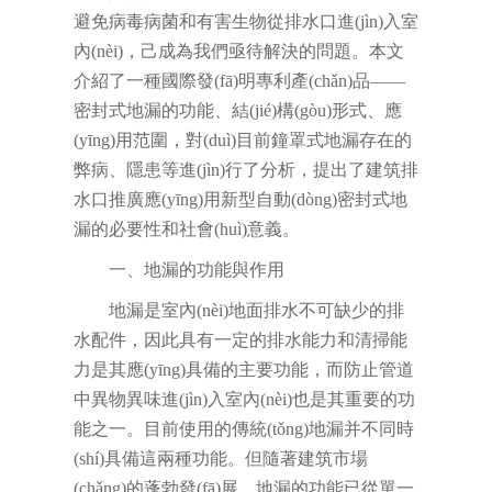
避免病毒病菌和有害生物從排水口進(jìn)入室
內(nèi)，己成為我們亟待解決的問題。本文
源采暖
介紹了一種國際發(fā)明專利產(chǎn)品——
密封式地漏的功能、結(jié)構(gòu)形式、應
(yīng)用范圍，對(duì)目前鐘罩式地漏存在的
電/光
弊病、隱患等進(jìn)行了分析，提出了建筑排
水口推廣應(yīng)用新型自動(dòng)密封式地
漏的必要性和社會(huì)意義。
(chǔ)
一、地漏的功能與作用
地漏是室內(nèi)地面排水不可缺少的排
水配件，因此具有一定的排水能力和清掃能
加熱系統
力是其應(yīng)具備的主要功能，而防止管道
中異物異味進(jìn)入室內(nèi)也是其重要的功
能之一。目前使用的傳統(tǒng)地漏并不同時
技術(sh
(shí)具備這兩種功能。但隨著建筑市場
(chǎng)的蓬勃發(fā)展，地漏的功能已從單一